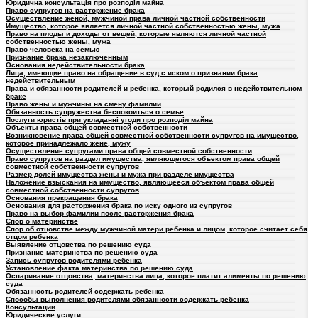
Юридична консультація про розподіл майна
Право супругов на расторжение брака
Осуществление женой, мужчиной права личной частной собственности
Имущество, которое является личной частной собственностью жены, мужа
Право на плоды и доходы от вещей, которые являются личной частной
собственностью жены, мужа
Право человека на семью
Признание брака незаключенным
Основания недействительности брака
Лица, имеющие право на обращение в суд с иском о признании брака
недействительным
Права и обязанности родителей и ребенка, который родился в недействительном
браке
Право жены и мужчины на смену фамилии
Обязанность супружества беспокоиться о семье
Послуги юристів при укладанні угоди про розподіл майна
Объекты права общей совместной собственности
Возникновение права общей совместной собственности супругов на имущество,
которое принадлежало жене, мужу
Осуществление супругами права общей совместной собственности
Право супругов на раздел имущества, являющегося объектом права общей
совместной собственности супругов
Размер долей имущества жены и мужа при разделе имущества
Наложение взыскания на имущество, являющееся объектом права общей
совместной собственности супругов
Основания прекращения брака
Основания для расторжения брака по иску одного из супругов
Право на выбор фамилии после расторжения брака
Спор о материнстве
Спор об отцовстве между мужчиной матери ребенка и лицом, которое считает себя
отцом ребенка
Выявление отцовства по решению суда
Признание материнства по решению суда
Запись супругов родителями ребенка
Установление факта материнства по решению суда
Оспаривание отцовства, материнства лица, которое платит алименты по решению
суда
Обязанность родителей содержать ребенка
Способы выполнения родителями обязанности содержать ребенка
Консультации
Юридические услуги