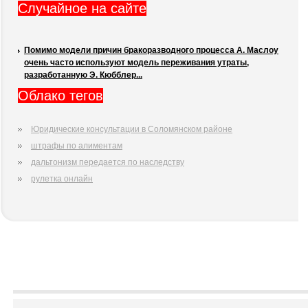
Случайное на сайте
Помимо модели причин бракоразводного процесса А. Маслоу
очень часто используют модель переживания утраты,
разработанную Э. Кюбблер...
Облако тегов
Юридические консультации в Соломянском районе
штрафы по алиментам
дальтонизм передается по наследству
рулетка онлайн