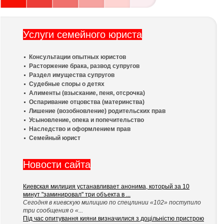
Услуги семейного юриста
Консультации опытных юристов
Расторжение брака, развод супругов
Раздел имущества супругов
Судебные споры о детях
Алименты (взыскание, пеня, отсрочка)
Оспаривание отцовства (материнства)
Лишение (возобновление) родительских прав
Усыновление, опека и попечительство
Наследство и оформлением прав
Семейный юрист
Новости сайта
Киевская милиция устанавливает анонима, который за 10
минут "заминировал" три объекта в ...
Сегодня в киевскую милицию по спецлинии «102» поступило
три сообщения о «...
Під час опитування кияни визначилися з доцільністю пристрою