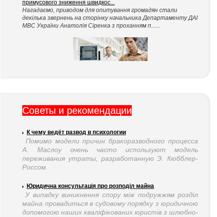
примусового зниження швидкос...
Нагадаємо, приводом для опитування громадян стали
декілька звернень на сторінку начальника Департаменту ДАІ
МВС України Анатолія Сіренка з проханням п......
Cоветы и рекомендации
К чему ведёт развод в психологии
Помимо модели причин бракоразводного процесса
А. Маслоу очень часто используют модель
переживания утраты, разработанную Э. Кюбблер-
Россом.
Юридична консультація про розподіл майна
У випадку виникнення спору між подружжям розділ
майна провадиться в судовому порядку з юридичною
допомогою наших кваліфікованих юристів з шлюбно-