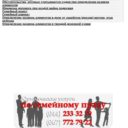
Обстоятельства, которые учитываются судом при определении размера
алиментов
Юридична допомога при розділі майна подружжя
Семейный юрист
Семейный адвокат
Определение размера алиментов в доле от заработка (дохода) матери, отца
ребенка
Определение размера алиментов в твердой денежной сумме