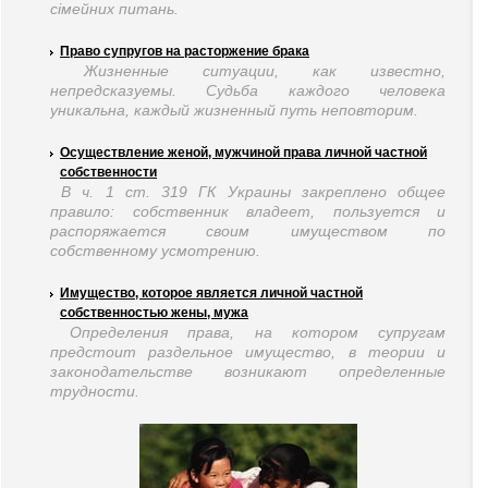
сімейних питань.
Право супругов на расторжение брака
Жизненные ситуации, как известно,
непредсказуемы. Судьба каждого человека
уникальна, каждый жизненный путь неповторим.
Осуществление женой, мужчиной права личной частной
собственности
В ч. 1 ст. 319 ГК Украины закреплено общее
правило: собственник владеет, пользуется и
распоряжается своим имуществом по
собственному усмотрению.
Имущество, которое является личной частной
собственностью жены, мужа
Определения права, на котором супругам
предстоит раздельное имущество, в теории и
законодательстве возникают определенные
трудности.