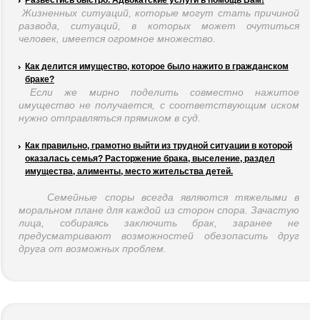
Развестись быстро. Адвокатские услуги в помощь Вам!
Жизненных ситуаций, которые могут стать причиной
развода, ситуаций, в которых может очутиться
человек, имеется огромное множество.
Как делится имущество, которое было нажито в гражданском
браке?
Если же мирно поделить совместно нажитое
имущество не получается, с соответствующим иском
нужно отправляться прямиком в суд.
Как правильно, грамотно выйти из трудной ситуации в которой
оказалась семья? Расторжение брака, выселение, раздел
имущества, алименты, место жительства детей.
Семейные споры всегда являются тяжелыми в
моральном плане для каждой из сторон спора. Зачастую
лица, собираясь заключить брак, заранее не
предусматривают возможностей обезопасить друг
друга от возможных проблем.