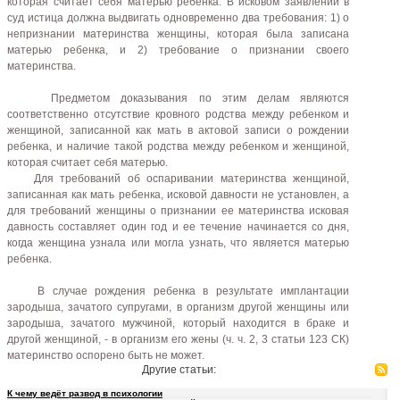
которая считает себя матерью ребенка. В исковом заявлении в
суд истица должна выдвигать одновременно два требования: 1) о
непризнании материнства женщины, которая была записана
матерью ребенка, и 2) требование о признании своего
материнства.
Предметом доказывания по этим делам являются
соответственно отсутствие кровного родства между ребенком и
женщиной, записанной как мать в актовой записи о рождении
ребенка, и наличие такой родства между ребенком и женщиной,
которая считает себя матерью.
Для требований об оспаривании материнства женщиной,
записанная как мать ребенка, исковой давности не установлен, а
для требований женщины о признании ее материнства исковая
давность составляет один год и ее течение начинается со дня,
когда женщина узнала или могла узнать, что является матерью
ребенка.
В случае рождения ребенка в результате имплантации
зародыша, зачатого супругами, в организм другой женщины или
зародыша, зачатого мужчиной, который находится в браке и
другой женщиной, - в организм его жены (ч. ч. 2, 3 статьи 123 СК)
материнство оспорено быть не может.
Другие статьи:
К чему ведёт развод в психологии