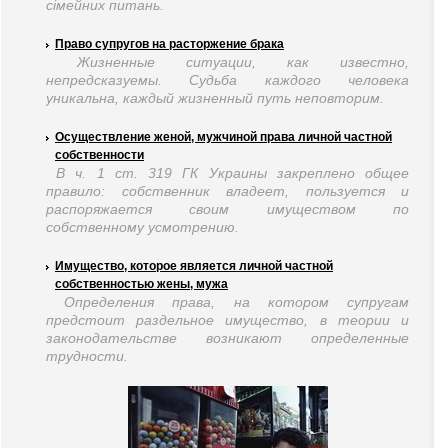
сімейних питань.
Право супругов на расторжение брака
Жизненные ситуации, как известно,
непредсказуемы. Судьба каждого человека
уникальна, каждый жизненный путь неповторим.
Осуществление женой, мужчиной права личной частной
собственности
В ч. 1 ст. 319 ГК Украины закреплено общее
правило: собственник владеет, пользуется и
распоряжается своим имуществом по
собственному усмотрению.
Имущество, которое является личной частной
собственностью жены, мужа
Определения права, на котором супругам
предстоит раздельное имущество, в теории и
законодательстве возникают определенные
трудности.