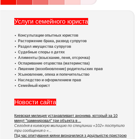
Услуги семейного юриста
Консультации опытных юристов
Расторжение брака, развод супругов
Раздел имущества супругов
Судебные споры о детях
Алименты (взыскание, пеня, отсрочка)
Оспаривание отцовства (материнства)
Лишение (возобновление) родительских прав
Усыновление, опека и попечительство
Наследство и оформлением прав
Семейный юрист
Новости сайта
Киевская милиция устанавливает анонима, который за 10
минут "заминировал" три объекта в ...
Сегодня в киевскую милицию по спецлинии «102» поступило
три сообщения о «...
Під час опитування кияни визначилися з доцільністю пристрою