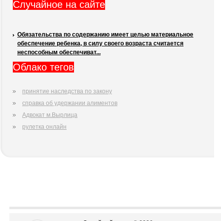
Случайное на сайте
Обязательства по содержанию имеет целью материальное
обеспечение ребенка, в силу своего возраста считается
неспособным обеспечиват...
Облако тегов
принятие наследства по закону
справка об удержании алиментов
Адвокат м.Вырлица
рулетка онлайн