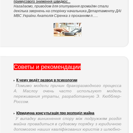
примусового зниження швидкос...
Нагадаємо, приводом для опитування громадян стали
декілька звернень на сторінку начальника Департаменту ДАІ
МВС України Анатолія Сіренка з проханням п......
Cоветы и рекомендации
К чему ведёт развод в психологии
Помимо модели причин бракоразводного процесса
А. Маслоу очень часто используют модель
переживания утраты, разработанную Э. Кюбблер-
Россом.
Юридична консультація про розподіл майна
У випадку виникнення спору між подружжям розділ
майна провадиться в судовому порядку з юридичною
допомогою наших кваліфікованих юристів з шлюбно-