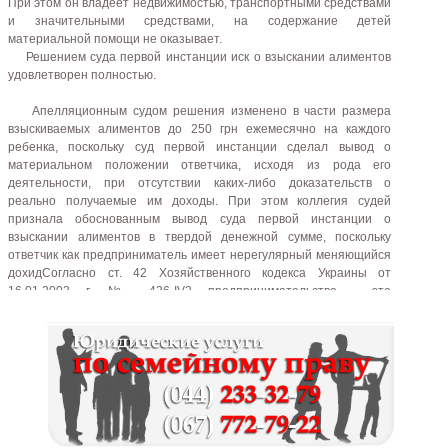
При этом он владеет недвижимостью, транспортными средствами
и значительными средствами, на содержание детей
материальной помощи не оказывает.
Решением суда первой инстанции иск о взыскании алиментов
удовлетворен полностью.
Апелляционным судом решения изменено в части размера
взыскиваемых алиментов до 250 грн ежемесячно на каждого
ребенка, поскольку суд первой инстанции сделал вывод о
материальном положении ответчика, исходя из рода его
деятельности, при отсутствии каких-либо доказательств о
реально получаемые им доходы. При этом коллегия судей
признала обоснованным вывод суда первой инстанции о
взыскании алиментов в твердой денежной сумме, поскольку
ответчик как предприниматель имеет нерегулярный меняющийся
дохидСогласно ст. 42 Хозяйственного кодекса Украины от
16.01.2003 г. № 436-IV2 предпринимательство - это
самостоятельная, инициативная, систематическая, на
собственный риск хозяйственная деятельность, осуществляемая
субъектами хозяйствования (предпринимателями) с целью
достижения экономических и социальных результатов и
получения прибыли. Действительно, с учетом рискового
характера предпринимательской деятельности доходы от нее с
большей степенью вероятности могут быть нерегулярными, чем
при выполнении работы по трудовому договору (контракту).